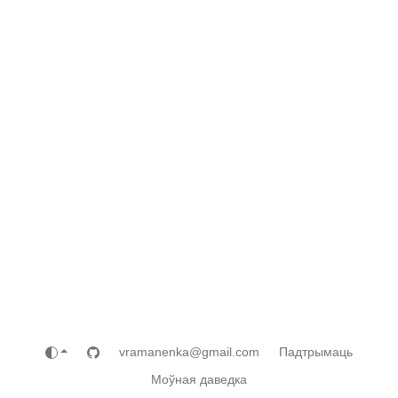
vramanenka@gmail.com
Падтрымаць
Моўная даведка