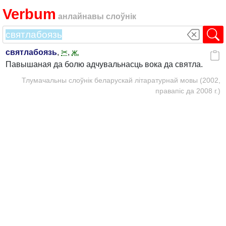
Verbum
анлайнавы слоўнік
святлабоязь
,
✂
,
ж.
Павышаная да болю адчувальнасць вока да святла.
Тлумачальны слоўнік беларускай літаратурнай мовы (2002,
правапіс да 2008 г.)