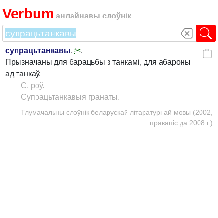
Verbum
анлайнавы слоўнік
супрацьтанкавы
,
✂
.
Прызначаны для барацьбы з танкамі, для абароны
ад танкаў.
С. роў.
Супрацьтанкавыя гранаты.
Тлумачальны слоўнік беларускай літаратурнай мовы (2002,
правапіс да 2008 г.)