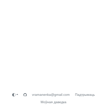
vramanenka@gmail.com
Падтрымаць
Моўная даведка