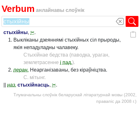
Verbum
анлайнавы слоўнік
стыхійны
,
✂
.
Выкліканы дзеяннямі стыхійных сіл прыроды,
якія непадуладны чалавеку.
Стыхійнае бедства (паводка, ураган,
землетрасенне
і пад.
).
перан.
Неарганізаваны, без кіраўніцтва.
С. мітынг.
||
наз.
стыхійнасць
,
✂
.
Тлумачальны слоўнік беларускай літаратурнай мовы (2002,
правапіс да 2008 г.)