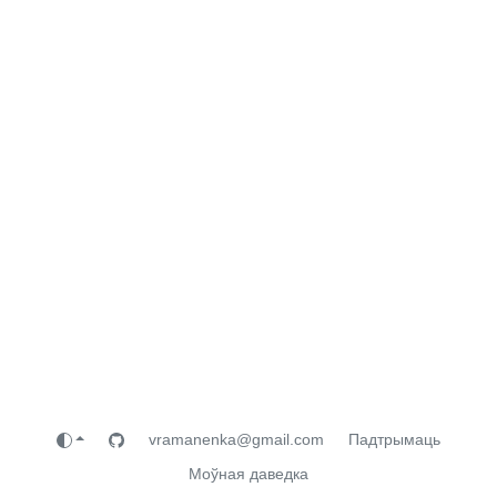
vramanenka@gmail.com
Падтрымаць
Моўная даведка