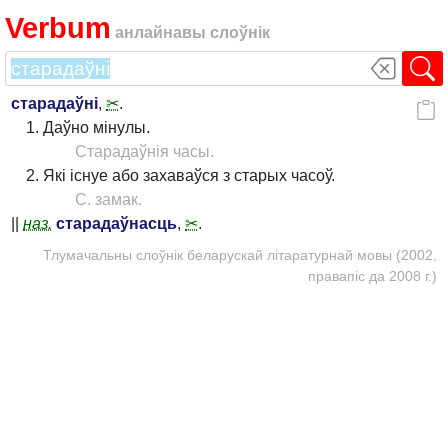
Verbum
анлайнавы слоўнік
старадаўні
,
✂
.
Даўно мінулы.
Старадаўнія часы.
Які існуе або захаваўся з старых часоў.
С. замак.
||
наз.
старадаўнасць
,
✂
.
Тлумачальны слоўнік беларускай літаратурнай мовы (2002,
правапіс да 2008 г.)