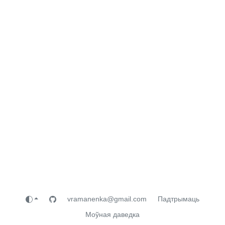
vramanenka@gmail.com
Падтрымаць
Моўная даведка