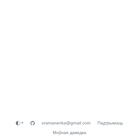
vramanenka@gmail.com
Падтрымаць
Моўная даведка