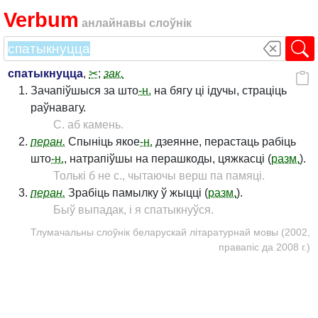
Verbum
анлайнавы слоўнік
спатыкнуцца
,
✂
;
зак.
Зачапіўшыся за што
-н.
на бягу ці ідучы, страціць
раўнавагу.
С. аб камень.
перан.
Спыніць якое
-н.
дзеянне, перастаць рабіць
што
-н.
, натрапіўшы на перашкоды, цяжкасці (
разм.
).
Толькі б не с., чытаючы верш па памяці.
перан.
Зрабіць памылку ў жыцці (
разм.
).
Быў выпадак, і я спатыкнуўся.
Тлумачальны слоўнік беларускай літаратурнай мовы (2002,
правапіс да 2008 г.)