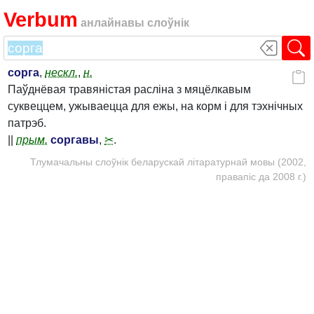
Verbum
анлайнавы слоўнік
сорга
,
нескл.
,
н.
Паўднёвая травяністая расліна з мяцёлкавым
суквеццем, ужываецца для ежы, на корм і для тэхнічных
патрэб.
||
прым.
соргавы
,
✂
.
Тлумачальны слоўнік беларускай літаратурнай мовы (2002,
правапіс да 2008 г.)