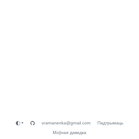
vramanenka@gmail.com
Падтрымаць
Моўная даведка