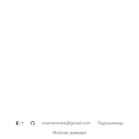
vramanenka@gmail.com
Падтрымаць
Моўная даведка