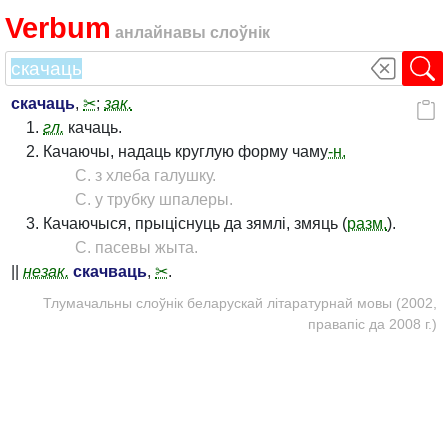
Verbum
анлайнавы слоўнік
скачаць
,
✂
;
зак.
гл.
качаць.
Качаючы, надаць круглую форму чаму
-н.
С. з хлеба галушку.
С. у трубку шпалеры.
Качаючыся, прыціснуць да зямлі, змяць (
разм.
).
С. пасевы жыта.
||
незак.
скачваць
,
✂
.
Тлумачальны слоўнік беларускай літаратурнай мовы (2002,
правапіс да 2008 г.)