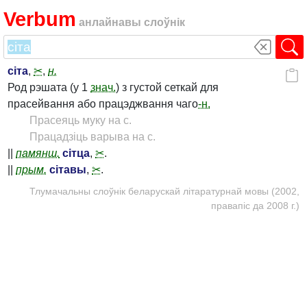
Verbum
анлайнавы слоўнік
сіта
,
✂
,
н.
Род рэшата (у 1
знач.
) з густой сеткай для
прасейвання або працэджвання чаго
-н.
Прасеяць муку на с.
Працадзіць варыва на с.
||
памянш.
сітца
,
✂
.
||
прым.
сітавы
,
✂
.
Тлумачальны слоўнік беларускай літаратурнай мовы (2002,
правапіс да 2008 г.)