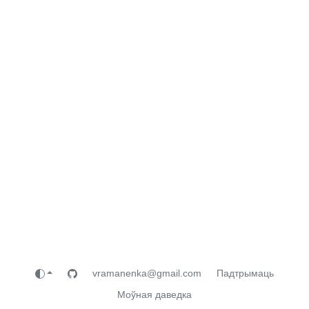
vramanenka@gmail.com
Падтрымаць
Моўная даведка