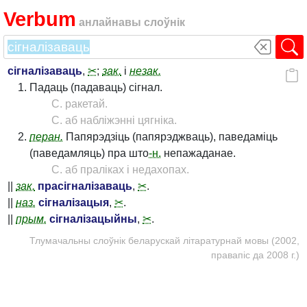
Verbum
анлайнавы слоўнік
сігналізаваць
,
✂
;
зак.
і
незак.
Падаць (падаваць) сігнал.
С. ракетай.
С. аб набліжэнні цягніка.
перан.
Папярэдзіць (папярэджваць), паведаміць
(паведамляць) пра што
-н.
непажаданае.
С. аб праліках і недахопах.
||
зак.
прасігналізаваць
,
✂
.
||
наз.
сігналізацыя
,
✂
.
||
прым.
сігналізацыйны
,
✂
.
Тлумачальны слоўнік беларускай літаратурнай мовы (2002,
правапіс да 2008 г.)