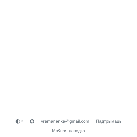
vramanenka@gmail.com
Падтрымаць
Моўная даведка