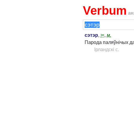
Verbum
ан
сэтэр
,
✂
,
м.
Парода паляўнічых д
Ірландскі с.