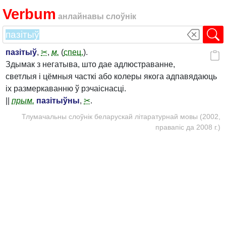
Verbum
анлайнавы слоўнік
пазітыў
,
✂
,
м.
(
спец.
).
Здымак з негатыва, што дае адлюстраванне,
светлыя і цёмныя часткі або колеры якога адпавядаюць
іх размеркаванню ў рэчаіснасці.
||
прым.
пазітыўны
,
✂
.
Тлумачальны слоўнік беларускай літаратурнай мовы (2002,
правапіс да 2008 г.)