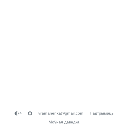
vramanenka@gmail.com
Падтрымаць
Моўная даведка