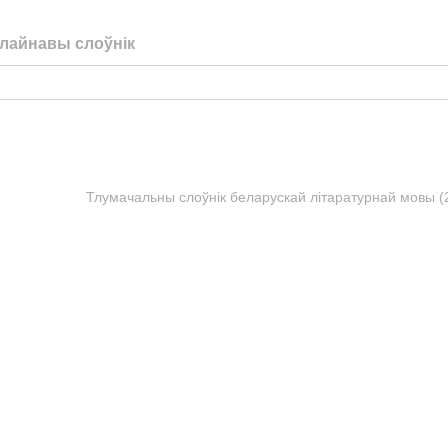
лайнавы слоўнік
Тлумачальны слоўнік беларускай літаратурнай мовы (20