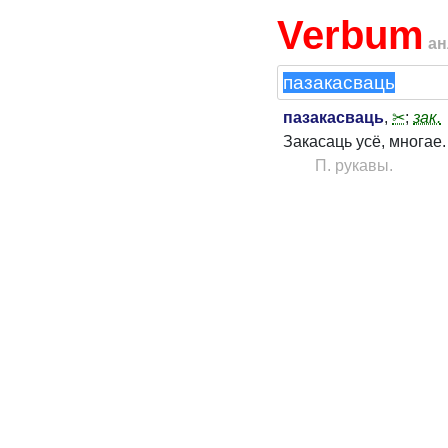
Verbum
ан
пазакасваць
,
✂
;
зак.
Закасаць усё, многае.
П. рукавы.