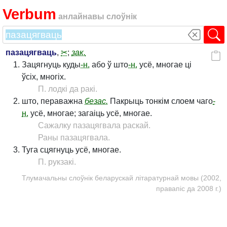
Verbum
анлайнавы слоўнік
пазацягваць
,
✂
;
зак.
Зацягнуць куды
-н.
або ў што
-н.
усё, многае ці
ўсіх, многіх.
П. лодкі да ракі.
што, пераважна
безас.
Пакрыць тонкім слоем чаго
-
н.
усё, многае; загаіць усё, многае.
Сажалку пазацягвала раскай.
Раны пазацягвала.
Туга сцягнуць усё, многае.
П. рукзакі.
Тлумачальны слоўнік беларускай літаратурнай мовы (2002,
правапіс да 2008 г.)