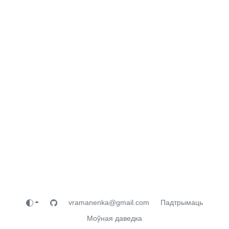
vramanenka@gmail.com
Падтрымаць
Моўная даведка