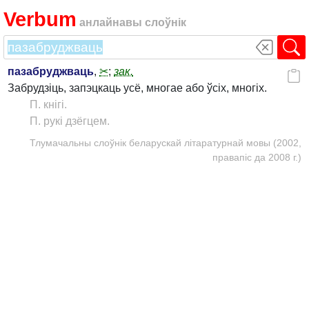
Verbum
анлайнавы слоўнік
пазабруджваць
,
✂
;
зак.
Забрудзіць, запэцкаць усё, многае або ўсіх, многіх.
П. кнігі.
П. рукі дзёгцем.
Тлумачальны слоўнік беларускай літаратурнай мовы (2002,
правапіс да 2008 г.)