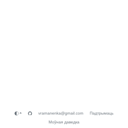
vramanenka@gmail.com
Падтрымаць
Моўная даведка