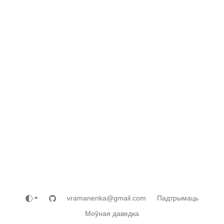
vramanenka@gmail.com
Падтрымаць
Моўная даведка