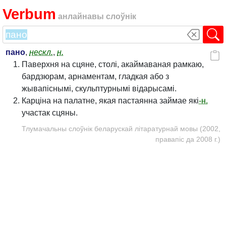
Verbum
анлайнавы слоўнік
пано
,
нескл.
,
н.
Паверхня на сцяне, столі, акаймаваная рамкаю,
бардзюрам, арнаментам, гладкая або з
жывапіснымі, скульптурнымі відарысамі.
Карціна на палатне, якая пастаянна займае які
-н.
участак сцяны.
Тлумачальны слоўнік беларускай літаратурнай мовы (2002,
правапіс да 2008 г.)