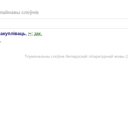
лайнавы слоўнік
акупліваць
,
✂
;
зак.
.
Тлумачальны слоўнік беларускай літаратурнай мовы (20