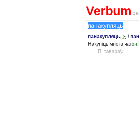
Verbum
ан
панакупляць
,
✂
і
пан
Накупіць многа чаго
-н
П. тавараў.