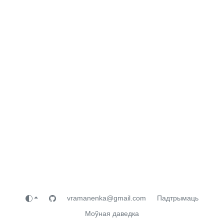
vramanenka@gmail.com
Падтрымаць
Моўная даведка