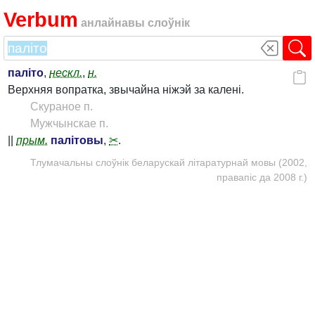
Verbum
анлайнавы слоўнік
паліто
,
нескл.
,
н.
Верхняя вопратка, звычайна ніжэй за калені.
Скураное п.
Мужчынскае п.
||
прым.
палітовы
,
✂
.
Тлумачальны слоўнік беларускай літаратурнай мовы (2002,
правапіс да 2008 г.)