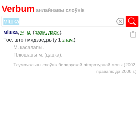
Verbum
анлайнавы слоўнік
мішка
,
✂
,
м.
(
разм.
ласк.
).
Тое, што і мядзведзь (у 1
знач.
).
М. касалапы.
Плюшавы м. (цацка).
Тлумачальны слоўнік беларускай літаратурнай мовы (2002,
правапіс да 2008 г.)