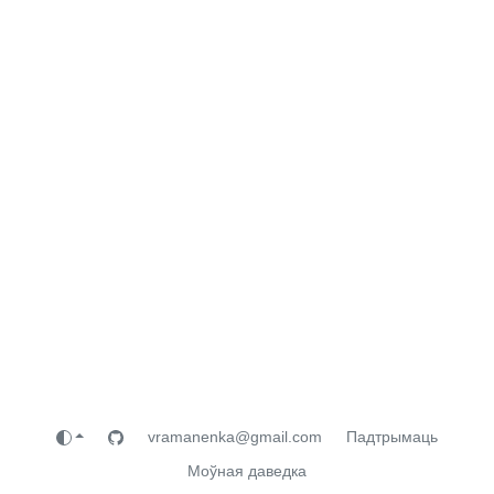
vramanenka@gmail.com
Падтрымаць
Моўная даведка