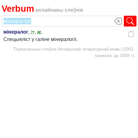
Verbum
анлайнавы слоўнік
мінералог
,
✂
,
м.
Спецыяліст у галіне мінералогіі.
Тлумачальны слоўнік беларускай літаратурнай мовы (2002,
правапіс да 2008 г.)