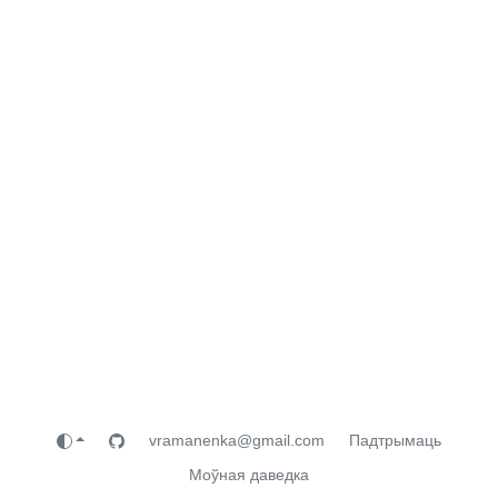
vramanenka@gmail.com
Падтрымаць
Моўная даведка