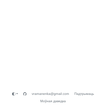
vramanenka@gmail.com
Падтрымаць
Моўная даведка