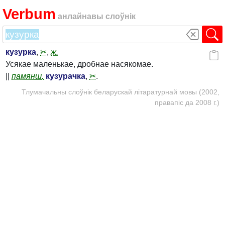
Verbum
анлайнавы слоўнік
кузурка
,
✂
,
ж.
Усякае маленькае, дробнае насякомае.
||
памянш.
кузурачка
,
✂
.
Тлумачальны слоўнік беларускай літаратурнай мовы (2002,
правапіс да 2008 г.)