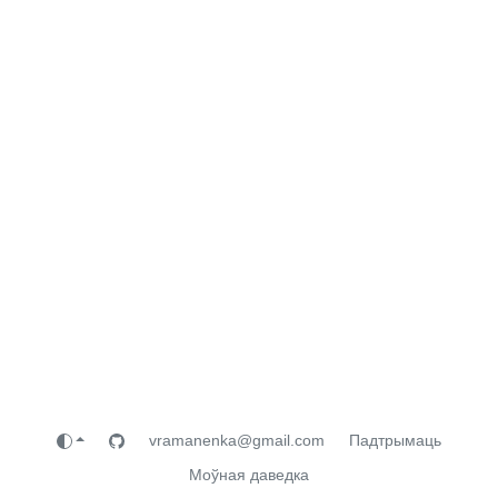
vramanenka@gmail.com
Падтрымаць
Моўная даведка