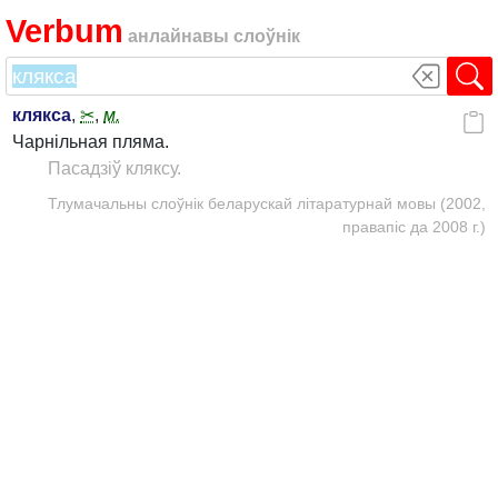
Verbum
анлайнавы слоўнік
клякса
,
✂
,
м.
Чарнільная пляма.
Пасадзіў кляксу.
Тлумачальны слоўнік беларускай літаратурнай мовы (2002,
правапіс да 2008 г.)