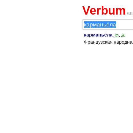
Verbum
ан
карманьёла
,
✂
,
ж.
Французская народна