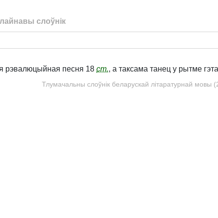
лайнавы слоўнік
я рэвалюцыйная песня 18
ст.
, а таксама танец у рытме гэта
Тлумачальны слоўнік беларускай літаратурнай мовы (20