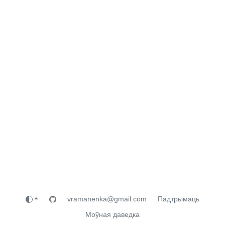
vramanenka@gmail.com
Падтрымаць
Моўная даведка