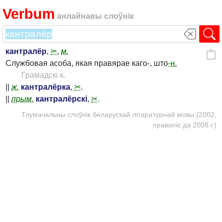
Verbum
анлайнавы слоўнік
кантралёр
,
✂
,
м.
Службовая асоба, якая правярае каго-, што
-н.
Грамадскі к.
||
ж.
кантралёрка
,
✂
.
||
прым.
кантралёрскі
,
✂
.
Тлумачальны слоўнік беларускай літаратурнай мовы (2002,
правапіс да 2008 г.)