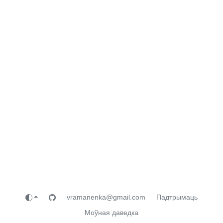
vramanenka@gmail.com
Падтрымаць
Моўная даведка