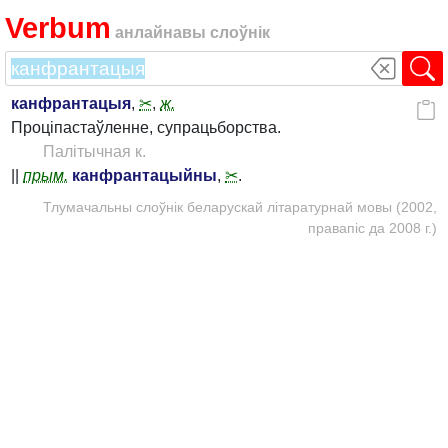
Verbum
анлайнавы слоўнік
канфрантацыя
,
✂
,
ж.
Проціпастаўленне, супрацьборства.
Палітычная к.
||
прым.
канфрантацыйны
,
✂
.
Тлумачальны слоўнік беларускай літаратурнай мовы (2002,
правапіс да 2008 г.)