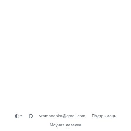
vramanenka@gmail.com
Падтрымаць
Моўная даведка