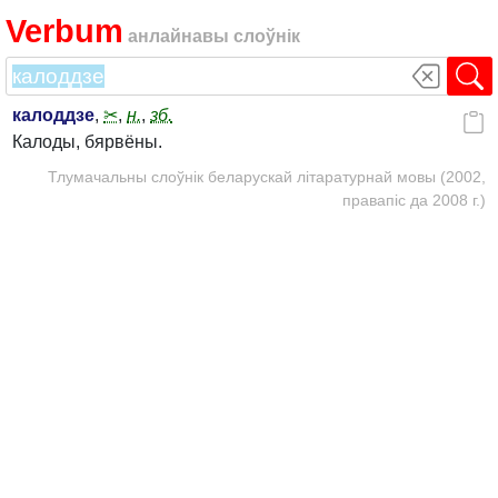
Verbum
анлайнавы слоўнік
калоддзе
,
✂
,
н.
,
зб.
Калоды, бярвёны.
Тлумачальны слоўнік беларускай літаратурнай мовы (2002,
правапіс да 2008 г.)