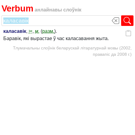
Verbum
анлайнавы слоўнік
каласавік
,
✂
,
м.
(
разм.
).
Баравік, які вырастае ў час каласавання жыта.
Тлумачальны слоўнік беларускай літаратурнай мовы (2002,
правапіс да 2008 г.)