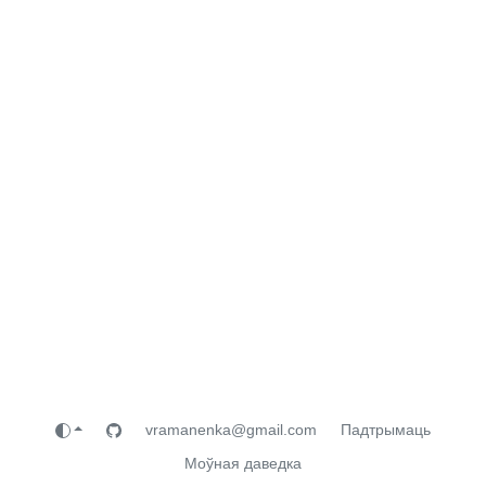
vramanenka@gmail.com
Падтрымаць
Моўная даведка