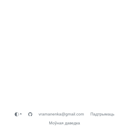
vramanenka@gmail.com
Падтрымаць
Моўная даведка