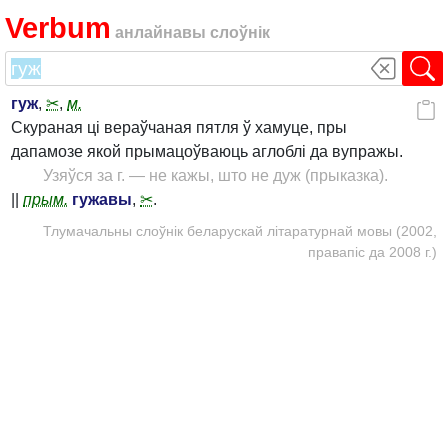
Verbum
анлайнавы слоўнік
гуж
,
✂
,
м.
Скураная ці вераўчаная пятля ў хамуце, пры
дапамозе якой прымацоўваюць аглоблі да вупражы.
Узяўся за г. — не кажы, што не дуж (прыказка).
||
прым.
гужавы
,
✂
.
Тлумачальны слоўнік беларускай літаратурнай мовы (2002,
правапіс да 2008 г.)