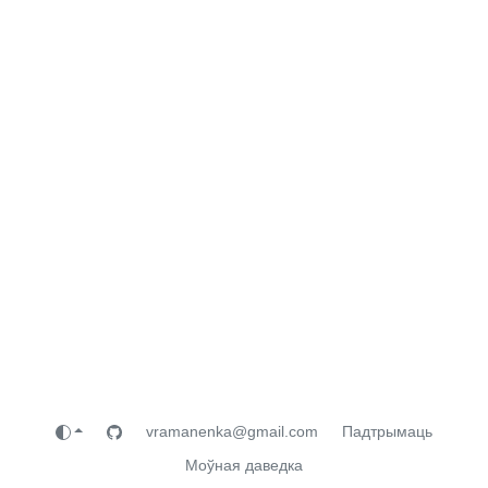
vramanenka@gmail.com
Падтрымаць
Моўная даведка