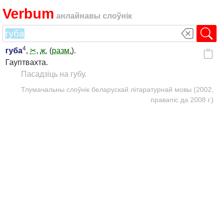
Verbum
анлайнавы слоўнік
4
губа
,
✂
,
ж.
(
разм.
).
Гауптвахта.
Пасадзіць на губу.
Тлумачальны слоўнік беларускай літаратурнай мовы (2002,
правапіс да 2008 г.)