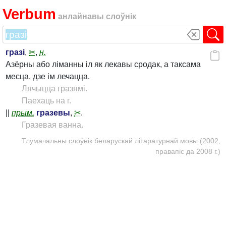
Verbum
анлайнавы слоўнік
гразі
,
✂
,
н.
Азёрны або ліманны іл як лекавы сродак, а таксама
месца, дзе ім лечацца.
Лячыцца гразямі.
Паехаць на г.
||
прым.
гразевы
,
✂
.
Гразевая ванна.
Тлумачальны слоўнік беларускай літаратурнай мовы (2002,
правапіс да 2008 г.)