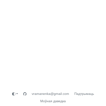
vramanenka@gmail.com
Падтрымаць
Моўная даведка