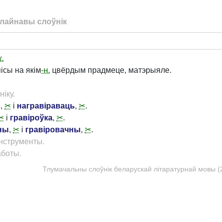
лайнавы слоўнік
к.
ісы на якім
-н.
цвёрдым прадмеце, матэрыяле.
ніку.
ь
,
✂
і
награвіраваць
,
✂
.
✂
і
гравіроўка
,
✂
.
ны
,
✂
і
гравіровачны
,
✂
.
нструменты.
аботы.
Тлумачальны слоўнік беларускай літаратурнай мовы (20