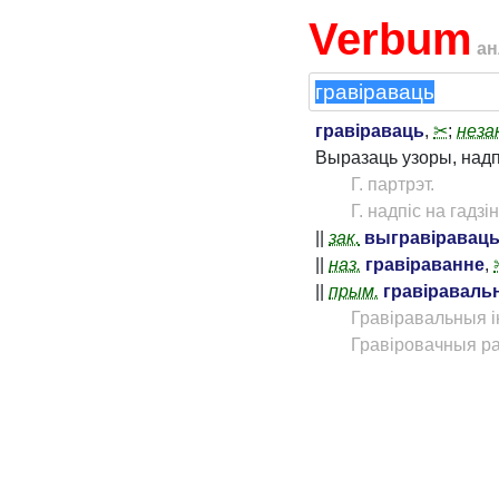
Verbum
ан
гравіраваць
,
✂
;
неза
Выразаць узоры, надп
Г. партрэт.
Г. надпіс на гадзін
||
зак.
выгравіравац
||
наз.
гравіраванне
,
||
прым.
гравіраваль
Гравіравальныя і
Гравіровачныя р