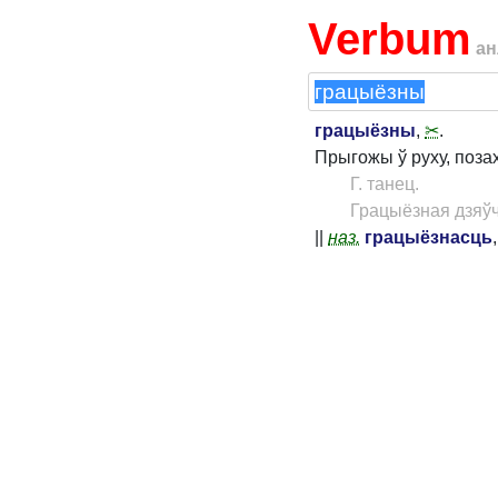
Verbum
ан
грацыёзны
,
✂
.
Прыгожы ў руху, позах
Г. танец.
Грацыёзная дзяў
||
наз.
грацыёзнасць