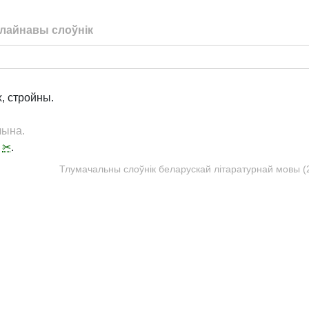
лайнавы слоўнік
, стройны.
чына.
,
✂
.
Тлумачальны слоўнік беларускай літаратурнай мовы (20