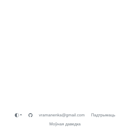
vramanenka@gmail.com
Падтрымаць
Моўная даведка