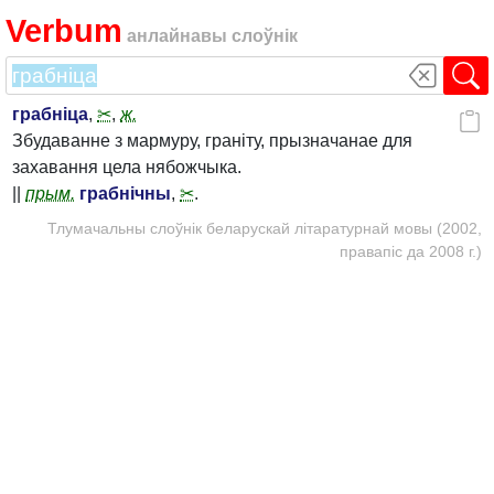
Verbum
анлайнавы слоўнік
грабніца
,
✂
,
ж.
Збудаванне з мармуру, граніту, прызначанае для
захавання цела нябожчыка.
||
прым.
грабнічны
,
✂
.
Тлумачальны слоўнік беларускай літаратурнай мовы (2002,
правапіс да 2008 г.)