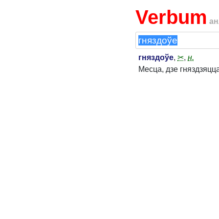
Verbum
ан
гняздоўе
,
✂
,
н.
Месца, дзе гняздзяцца