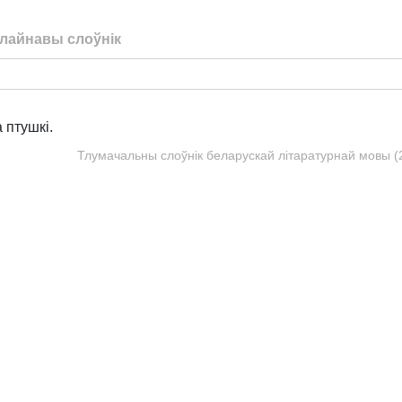
лайнавы слоўнік
 птушкі.
Тлумачальны слоўнік беларускай літаратурнай мовы (20