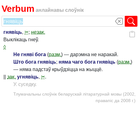
Verbum
анлайнавы слоўнік
гнявіць
,
✂
;
незак.
Выклікаць гнеў.
◊
Не гняві бога
(
разм.
) — дарэмна не наракай.
Што бога гнявіць
;
няма чаго бога гнявіць
(
разм.
)
— няма падстаў крыўдзіцца на жыццё.
||
зак.
угнявіць
,
✂
.
У. суседку.
Тлумачальны слоўнік беларускай літаратурнай мовы (2002,
правапіс да 2008 г.)