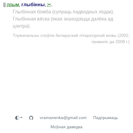
||
прым.
глыбінны
,
✂
.
Глыбінная бомба (супраць падводных лодак).
Глыбінная вёска (якая знаходзіцца далёка ад
цэнтра).
Тлумачальны слоўнік беларускай літаратурнай мовы (2002,
правапіс да 2008 г.)
vramanenka@gmail.com
Падтрымаць
Моўная даведка