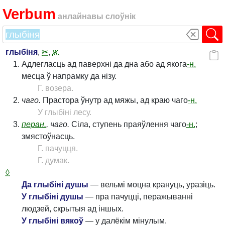
Verbum
анлайнавы слоўнік
глыбіня
,
✂
,
ж.
Адлегласць ад паверхні да дна або ад якога
-н.
месца ў напрамку да нізу.
Г. возера.
чаго.
Прастора ўнутр ад мяжы, ад краю чаго
-н.
У глыбіні лесу.
перан.
, чаго.
Сіла, ступень праяўлення чаго
-н.
;
змястоўнасць.
Г. пачуцця.
Г. думак.
◊
Да глыбіні душы
— вельмі моцна крануць, уразіць.
У глыбіні душы
— пра пачуцці, перажыванні
людзей, скрытыя ад іншых.
У глыбіні вякоў
— у далёкім мінулым.