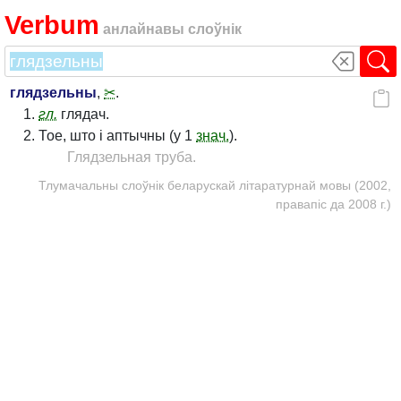
Verbum
анлайнавы слоўнік
глядзельны
,
✂
.
гл.
глядач.
Тое, што і аптычны (у 1
знач.
).
Глядзельная труба.
Тлумачальны слоўнік беларускай літаратурнай мовы (2002,
правапіс да 2008 г.)