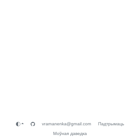
vramanenka@gmail.com
Падтрымаць
Моўная даведка