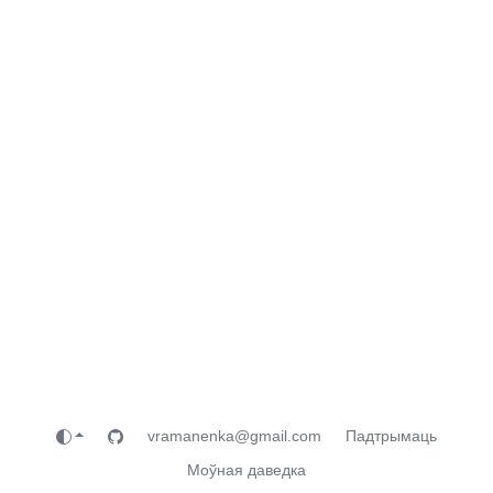
vramanenka@gmail.com
Падтрымаць
Моўная даведка