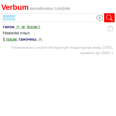
Verbum
анлайнавы слоўнік
ганок
,
✂
,
м.
(
разм.
).
Невялікі плыт.
||
прым.
ганочны
,
✂
.
Тлумачальны слоўнік беларускай літаратурнай мовы (2002,
правапіс да 2008 г.)