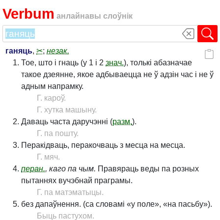
Verbum
анлайнавы слоўнік
ганяць
,
✂
;
незак.
Тое, што і гнаць (у 1 і 2
знач.
), толькі абазначае
такое дзеянне, якое адбываецца не ў адзін час і не ў
адным напрамку.
Г. кароў.
Г. хутка машыну.
Даваць часта даручэнні (
разм.
).
Г. па пошту.
Перакідваць, перакочваць з месца на месца.
Г. мяч.
перан.
, каго па чым.
Правяраць веды па розных
пытаннях вучэбнай праграмы.
Г. па матэматыцы.
без дапаўнення. (са словамі «у поле», «на пасьбу»).
Быць пастухом.