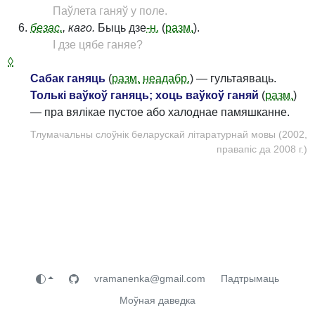
Паўлета ганяў у поле.
безас.
, каго.
Быць дзе
-н.
(
разм.
).
І дзе цябе ганяе?
◊
Сабак ганяць
(
разм.
неадабр.
) — гультаяваць.
Толькі ваўкоў ганяць; хоць ваўкоў ганяй
(
разм.
)
— пра вялікае пустое або халоднае памяшканне.
Тлумачальны слоўнік беларускай літаратурнай мовы (2002,
правапіс да 2008 г.)
vramanenka@gmail.com
Падтрымаць
Моўная даведка