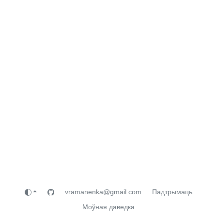
vramanenka@gmail.com
Падтрымаць
Моўная даведка