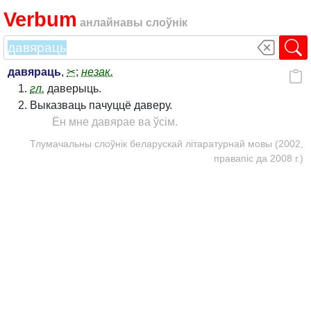
Verbum
анлайнавы слоўнік
давяраць
,
✂
;
незак.
гл.
даверыць.
Выказваць пачуццё даверу.
Ён мне давярае ва ўсім.
Тлумачальны слоўнік беларускай літаратурнай мовы (2002,
правапіс да 2008 г.)