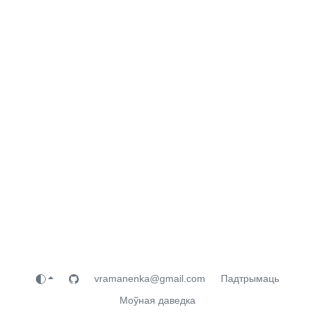
vramanenka@gmail.com
Падтрымаць
Моўная даведка