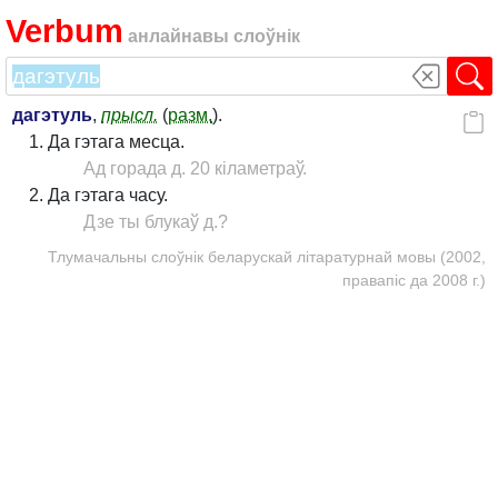
Verbum
анлайнавы слоўнік
дагэтуль
,
прысл.
(
разм.
).
Да гэтага месца.
Ад горада д. 20 кіламетраў.
Да гэтага часу.
Дзе ты блукаў д.?
Тлумачальны слоўнік беларускай літаратурнай мовы (2002,
правапіс да 2008 г.)