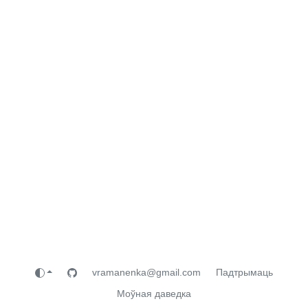
vramanenka@gmail.com
Падтрымаць
Моўная даведка