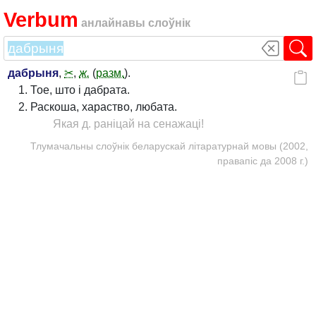
Verbum
анлайнавы слоўнік
дабрыня
,
✂
,
ж.
(
разм.
).
Тое, што і дабрата.
Раскоша, хараство, любата.
Якая д. раніцай на сенажаці!
Тлумачальны слоўнік беларускай літаратурнай мовы (2002,
правапіс да 2008 г.)