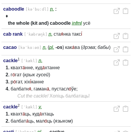
caboodle
n.
:
[kəˈbu:dl]
♦
the whole (kit and) caboodle
infml
усё
cab rank
n.
ста
я́
нка такс
і́
[ˈkæbræŋk]
cacao
n.
(
pl.
-os
) как
а́
ва (
дрэва
;
бабы
)
[kəˈkɑ:əʊ]
1
cackle
n.
[ˈkækl]
1.
квахт
а́
нне, куд
а́
хтанне
2.
г
о́
гат (
крык гусей
)
3.
р
о́
гат, хіх
і́
канне
4.
балбатн
я́
, гаман
а́
, пустасл
о́
ўе;
Cut the cackle!
Хопіць балбатаць!
2
cackle
v.
[ˈkækl]
1.
квахт
а́
ць, куд
а́
хтаць
2.
балбат
а́
ць, мал
о́
ць (
языком
)
cacti
pl.
→
cactus