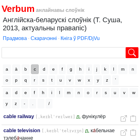
Verbum
анлайнавы слоўнік
Англійска-беларускі слоўнік (Т. Суша,
2013, актуальны правапіс)
Прадмова
∙
Скарачэнні
∙
Кніга ў PDF/DjVu
a
à
b
c
d
e
f
g
h
i
j
k
l
m
n
o
p
q
r
s
t
u
v
w
x
y
z
’
a
d
e
f
h
i
l
m
n
o
r
s
u
v
w
y
z
-
.
/
cable railway
n.
фунікулёр
[ˌkeɪblˈreɪlweɪ]
cable television
n.
к
а́
бельнае
[ˌkeɪblˈtelɪvɪʒn]
тэлеб
а́
чанне