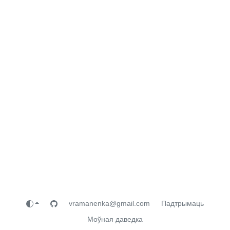
vramanenka@gmail.com
Падтрымаць
Моўная даведка