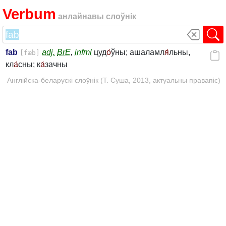
Verbum
анлайнавы слоўнік
fab
adj.
BrE
,
infml
цуд
о́
ўны; ашаламл
я́
льны,
[fæb]
кл
а́
сны; к
а́
зачны
Англійска-беларускі слоўнік (Т. Суша, 2013, актуальны правапіс)