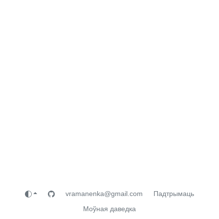
vramanenka@gmail.com
Падтрымаць
Моўная даведка