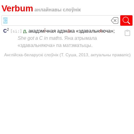
Verbum
анлайнавы слоўнік
2
C
n.
акадэм
і́
чная адзн
а́
ка «здавальн
я́
юча»;
[si:]
She got a C in maths.
Яна атрымала
«здавальняюча» па матэматыцы.
Англійска-беларускі слоўнік (Т. Суша, 2013, актуальны правапіс)