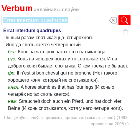
Verbum
анлайнавы слоўнік
Errat interdum quadrupes
Іншым разам спатыкаецца чатырохногі.
Иногда спотыкается четвероногий.
бел.
Конь на чатырох нагах і то спатыкаецца.
рус.
Конь на четырех ногах и то спотыкается. И на
доброго коня бывает спотычка. С кем греха не бывает.
фр.
Il n’est si bon cheval qui ne bronche (Нет такого
хорошего коня, который не спотыкается).
англ.
A horse stumbles that has four legs (И конь о
четырёх ногах спотыкается).
нем.
Strauchelt doch auch ein Pferd, und hat doch vier
Beine (И конь спотыкается, хотя у него четыре ноги).
Шасцімоўны слоўнік прыказак, прымавак і крылатых слоў (1993,
правапіс да 2008 г.)