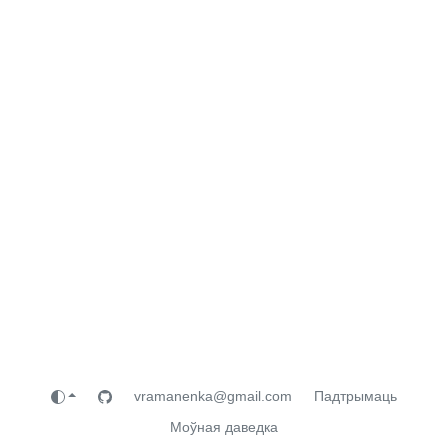
vramanenka@gmail.com
Падтрымаць
Моўная даведка