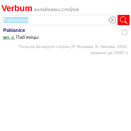
Verbum
анлайнавы слоўнік
Pabianice
мн.
г.
Паб’яніцы
Польска-беларускі слоўнік (Я. Волкава, В. Авілава, 2004,
правапіс да 2008 г.)