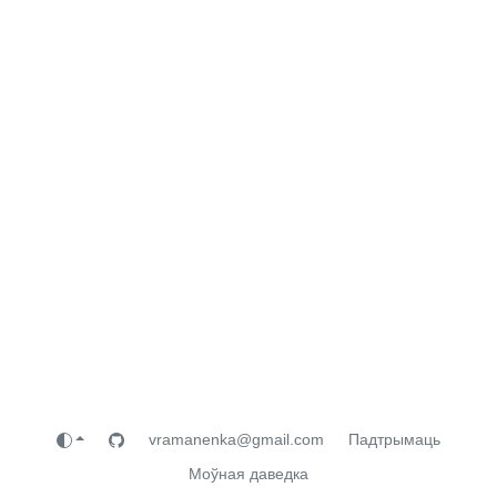
vramanenka@gmail.com
Падтрымаць
Моўная даведка