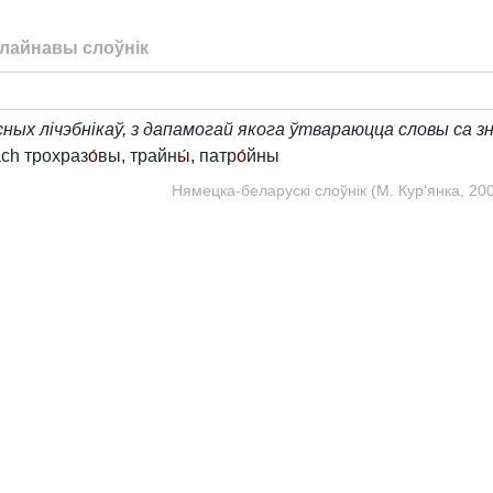
лайнавы слоўнік
сных лічэбнікаў, з дапамогай якога ўтвараюцца словы са з
ach трохраз
о́
вы, трайн
ы́
, патр
о́
йны
Нямецка-беларускі слоўнік (М. Кур'янка, 200