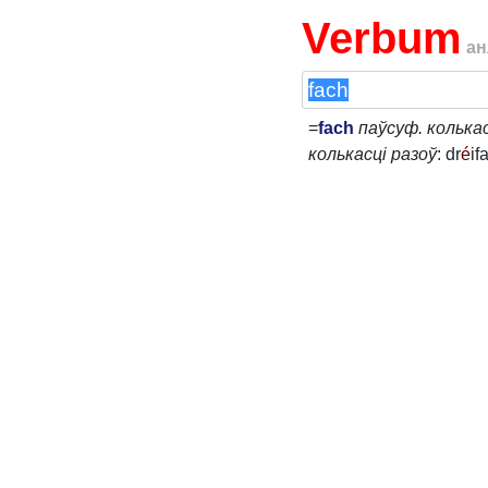
Verbum
ан
=
fach
паўсуф. колька
колькасці разоў
: dr
é
if