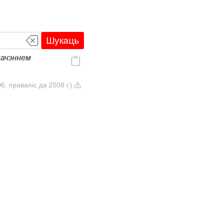
Шукаць
начэннем
6, правапіс да 2008 г.)