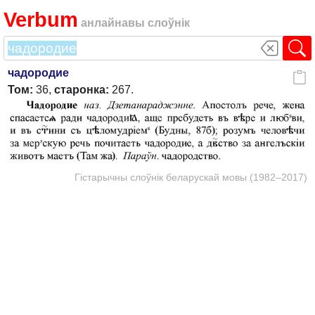
Verbum
анлайнавы слоўнік
чадородие
Том:
36,
старонка:
267.
Гістарычны слоўнік беларускай мовы (1982–2017)