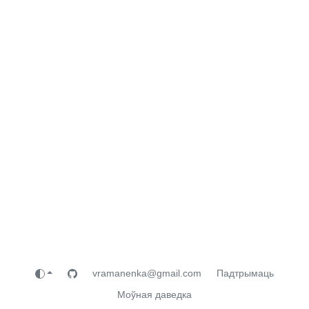
vramanenka@gmail.com
Падтрымаць
Моўная даведка