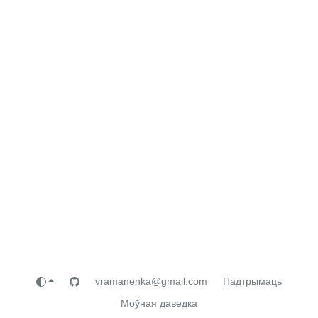
vramanenka@gmail.com
Падтрымаць
Моўная даведка