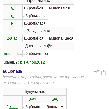
Прошлы час
м.
абц
ю́
паўся
абц
ю́
паліся
ж.
абц
ю́
палася
н.
абц
ю́
палася
Загадны лад
2-я ас.
абц
ю́
пайся
абц
ю́
пайцеся
Дзеепрыслоўе
прош. час
абц
ю́
паўшыся
Крыніцы:
piskunou2012
.
абц
ю́
паць
дзеяслоў, пераходны, закончанае трыванне,
незваротны, 1-е спражэнне
Будучы час
адз.
мн.
1-я ас.
абц
ю́
паю
абц
ю́
паем