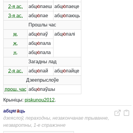
2-я ас.
абц
ю́
паеш
абц
ю́
паеце
3-я ас.
абц
ю́
пае
абц
ю́
паюць
Прошлы час
м.
абц
ю́
паў
абц
ю́
палі
ж.
абц
ю́
пала
н.
абц
ю́
пала
Загадны лад
2-я ас.
абц
ю́
пай
абц
ю́
пайце
Дзеепрыслоўе
прош. час
абц
ю́
паўшы
Крыніцы:
piskunou2012
.
абцяг
а́
ць
дзеяслоў, пераходны, незакончанае трыванне,
незваротны, 1-е спражэнне