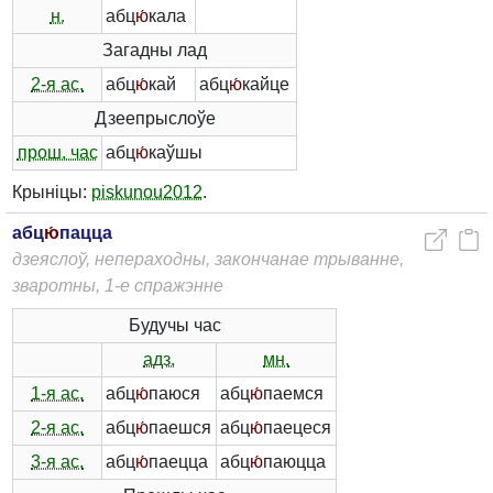
н.
абц
ю́
кала
Загадны лад
2-я ас.
абц
ю́
кай
абц
ю́
кайце
Дзеепрыслоўе
прош. час
абц
ю́
каўшы
Крыніцы:
piskunou2012
.
абц
ю́
пацца
дзеяслоў, непераходны, закончанае трыванне,
зваротны, 1-е спражэнне
Будучы час
адз.
мн.
1-я ас.
абц
ю́
паюся
абц
ю́
паемся
2-я ас.
абц
ю́
паешся
абц
ю́
паецеся
3-я ас.
абц
ю́
паецца
абц
ю́
паюцца