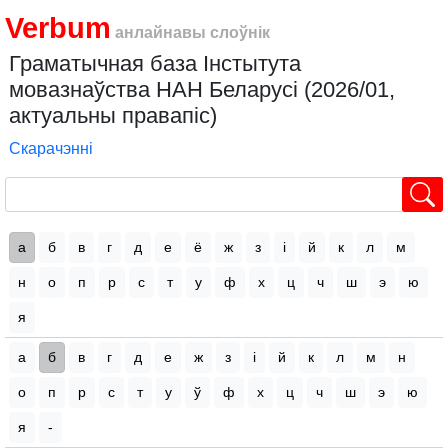
Verbum
анлайнавы слоўнік
Граматычная база Інстытута
мовазнаўства НАН Беларусі (2026/01,
актуальны правапіс)
Скарачэнні
а
б
в
г
д
е
ё
ж
з
і
й
к
л
м
н
о
п
р
с
т
у
ф
х
ц
ч
ш
э
ю
я
а
б
в
г
д
е
ж
з
і
й
к
л
м
н
о
п
р
с
т
у
ў
ф
х
ц
ч
ш
э
ю
я
-