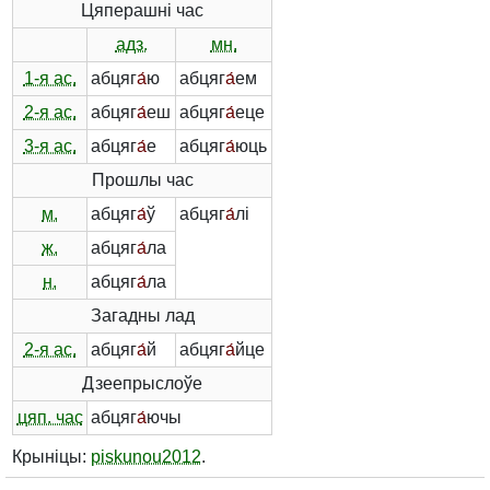
Цяперашні час
адз.
мн.
1-я ас.
абцяг
а́
ю
абцяг
а́
ем
2-я ас.
абцяг
а́
еш
абцяг
а́
еце
3-я ас.
абцяг
а́
е
абцяг
а́
юць
Прошлы час
м.
абцяг
а́
ў
абцяг
а́
лі
ж.
абцяг
а́
ла
н.
абцяг
а́
ла
Загадны лад
2-я ас.
абцяг
а́
й
абцяг
а́
йце
Дзеепрыслоўе
цяп. час
абцяг
а́
ючы
Крыніцы:
piskunou2012
.