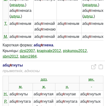
(
неадуш.
)
(
неадуш.
)
абц
я́
гненага
абц
я́
гненых
(
адуш.
)
(
адуш.
)
Т.
абц
я́
гненым
абц
я́
гненай
абц
я́
гненым
абц
я́
гненымі
абц
я́
гненаю
М.
абц
я́
гненым
абц
я́
гненай
абц
я́
гненым
абц
я́
гненых
Кароткая форма:
абц
я́
гнена
.
Крыніцы:
dzsl2007
,
krapivabr2012
,
piskunou2012
,
sbm2012
,
tsbm1984
.
абц
я́
гнуты
прыметнік, адносны
адз.
мн.
м.
ж.
н.
-
Н.
абц
я́
гнуты
абц
я́
гнутая
абц
я́
гнутае
абц
я́
гнутыя
Р.
абц
я́
гнутага
абц
я́
гнутай
абц
я́
гнутага
абц
я́
гнутых