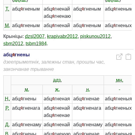
Т.
абц
я́
гненым
абц
я́
гненай
абц
я́
гненым
абц
я́
гненымі
абц
я́
гненаю
М.
абц
я́
гненым
абц
я́
гненай
абц
я́
гненым
абц
я́
гненых
Крыніцы:
dzsl2007
,
krapivabr2012
,
piskunou2012
,
sbm2012
,
tsbm1984
.
абц
я́
гнены
дзеепрыметнік, залежны стан, прошлы час,
закончанае трыванне
адз.
мн.
м.
ж.
н.
-
Н.
абц
я́
гнены
абц
я́
гненая
абц
я́
гненае
абц
я́
гненыя
Р.
абц
я́
гненага
абц
я́
гненай
абц
я́
гненага
абц
я́
гненых
абц
я́
гненае
Д.
абц
я́
гненаму
абц
я́
гненай
абц
я́
гненаму
абц
я́
гненым
В.
абц
я́
гнены
абц
я́
гненую
абц
я́
гненае
абц
я́
гненыя