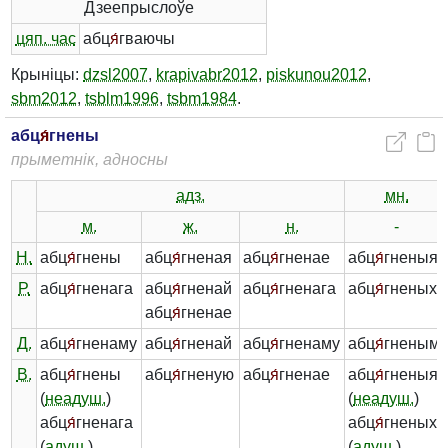
Дзеепрыслоўе
цяп. час
абц
я́
гваючы
Крыніцы:
dzsl2007
,
krapivabr2012
,
piskunou2012
,
sbm2012
,
tsblm1996
,
tsbm1984
.
абц
я́
гнены
прыметнік, адносны
адз.
мн.
м.
ж.
н.
-
Н.
абц
я́
гнены
абц
я́
гненая
абц
я́
гненае
абц
я́
гненыя
Р.
абц
я́
гненага
абц
я́
гненай
абц
я́
гненага
абц
я́
гненых
абц
я́
гненае
Д.
абц
я́
гненаму
абц
я́
гненай
абц
я́
гненаму
абц
я́
гненым
В.
абц
я́
гнены
абц
я́
гненую
абц
я́
гненае
абц
я́
гненыя
(
неадуш.
)
(
неадуш.
)
абц
я́
гненага
абц
я́
гненых
(
адуш.
)
(
адуш.
)