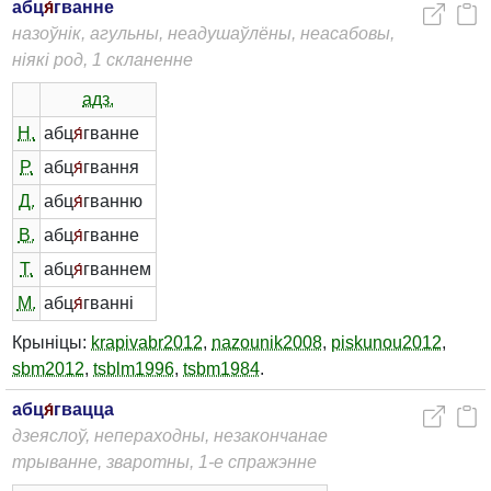
абц
я́
гванне
назоўнік, агульны, неадушаўлёны, неасабовы,
ніякі род, 1 скланенне
адз.
Н.
абц
я́
гванне
Р.
абц
я́
гвання
Д.
абц
я́
гванню
В.
абц
я́
гванне
Т.
абц
я́
гваннем
М.
абц
я́
гванні
Крыніцы:
krapivabr2012
,
nazounik2008
,
piskunou2012
,
sbm2012
,
tsblm1996
,
tsbm1984
.
абц
я́
гвацца
дзеяслоў, непераходны, незакончанае
трыванне, зваротны, 1-е спражэнне