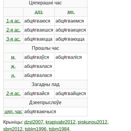
Цяперашні час
адз.
мн.
1-я ас.
абц
я́
гваюся
абц
я́
гваемся
2-я ас.
абц
я́
гваешся
абц
я́
гваецеся
3-я ас.
абц
я́
гваецца
абц
я́
гваюцца
Прошлы час
м.
абц
я́
гваўся
абц
я́
гваліся
ж.
абц
я́
гвалася
н.
абц
я́
гвалася
Загадны лад
2-я ас.
абц
я́
гвайся
абц
я́
гвайцеся
Дзеепрыслоўе
цяп. час
абц
я́
гваючыся
Крыніцы:
dzsl2007
,
krapivabr2012
,
piskunou2012
,
sbm2012
,
tsblm1996
,
tsbm1984
.