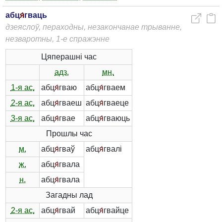
абц
я́
гваць
дзеяслоў, пераходны, незакончанае трыванне,
незваротны, 1-е спражэнне
Цяперашні час
адз.
мн.
1-я ас.
абц
я́
гваю
абц
я́
гваем
2-я ас.
абц
я́
гваеш
абц
я́
гваеце
3-я ас.
абц
я́
гвае
абц
я́
гваюць
Прошлы час
м.
абц
я́
гваў
абц
я́
гвалі
ж.
абц
я́
гвала
н.
абц
я́
гвала
Загадны лад
2-я ас.
абц
я́
гвай
абц
я́
гвайце