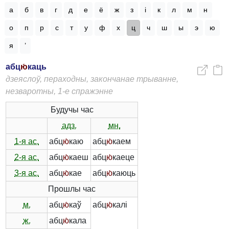
а
б
в
г
д
е
ё
ж
з
і
к
л
м
н
о
п
р
с
т
у
ф
х
ц
ч
ш
ы
э
ю
я
’
абц
ю́
каць
дзеяслоў, пераходны, закончанае трыванне,
незваротны, 1-е спражэнне
Будучы час
адз.
мн.
1-я ас.
абц
ю́
каю
абц
ю́
каем
2-я ас.
абц
ю́
каеш
абц
ю́
каеце
3-я ас.
абц
ю́
кае
абц
ю́
каюць
Прошлы час
м.
абц
ю́
каў
абц
ю́
калі
ж.
абц
ю́
кала